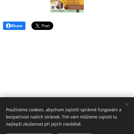
Share
Používáme cookies, abychom zajistili správné fungování a
bezpečnost našich stránek. Tím vám můžeme zajistit tu
nejlepší zkušenost při jejich návštěvě.